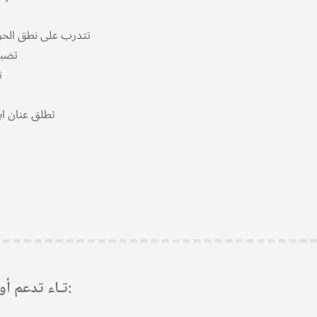
تتدرب على نطق الحرو
تضبط اشكال الحروف وتقارن بينهم
تتعرف على الأصوات من حولك
تطلق عنان ابداعك وتحل المهمات المطلوبة
تتابع م
تـاء تدعم أولياء الأمور والمختصين: