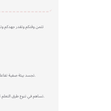
تثمن وقتكم وتقدر جهدكم وتوف
تجسد بيئة صفية تفاعلية ثلاثية الابعاد وتدمج الوسائل الالكترونية والتقليدية لمعالجة الصعوبات التعليمية ودمج الترفيه بالتعليم.
تساهم في تنوع طرق التعلم لاستخدامة بالجلسة الفردية او بشكل جماعي في الصف الدراسي في التمهيد او التقييم او عرض الأهداف.