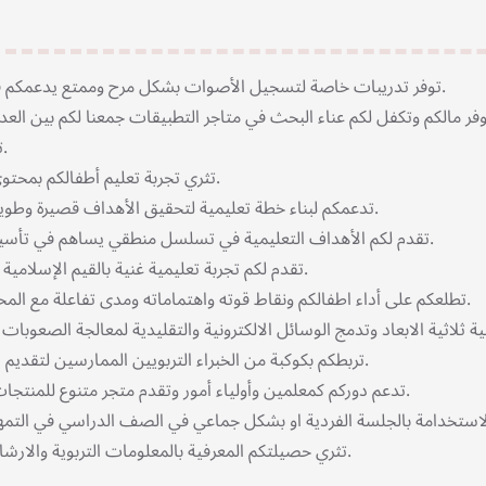
توفر تدريبات خاصة لتسجيل الأصوات بشكل مرح وممتع يدعمكم في علاج مشكلات النطق واللغة.
ر مالكم وتكفل لكم عناء البحث في متاجر التطبيقات جمعنا لكم بين العد
تطبيق واحد نوعي تفاعلي وفريد.
تثري تجربة تعليم أطفالكم بمحتوى عربي آمن خالي من الإعلانات.
تدعمكم لبناء خطة تعليمية لتحقيق الأهداف قصيرة وطويلة المدى حسب كل حالة فرديه.
تقدم لكم الأهداف التعليمية في تسلسل منطقي يساهم في تأسيس المهارات وتحقيق الأهداف.
تقدم لكم تجربة تعليمية غنية بالقيم الإسلامية والمعارف التربوية باللغة العربية.
تطلعكم على أداء اطفالكم ونقاط قوته واهتماماته ومدى تفاعلة مع المحتوى التعليمي وأوقاته المفضله.
تربطكم بكوكبة من الخبراء التربويين الممارسين لتقديم العديد من الاستشارات النوعية.
تدعم دوركم كمعلمين وأولياء أمور وتقدم متجر متنوع للمنتجات التعليمية و الوسائل الابداعية.
تثري حصيلتكم المعرفية بالمعلومات التربوية والارشادات التعليمية التقنية الإبداعية.