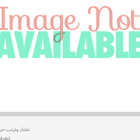
تختار وترتب حروف أسمك وأسرتك وأصدقائك
تتعرف على أعضاء جسمك وحواسك