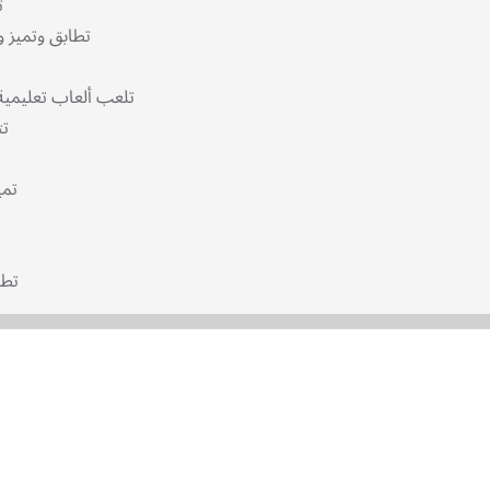
تتعرف على الأصوات من حولك
تطابق وتميز وتستخرج الفروقات بكل شجاعة
تنشد و 
تلعب ألعاب تعليمية متنوعة ومتجددة باللغة العربية
تتعرف على الحيوانات من حولك
تميز أصوات المواصلات وأشكالها
تطا